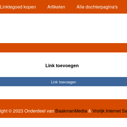
Linktegoed kopen
Artikelen
Alle dochterpagina's
Link toevoegen
Link toevoegen
ight © 2023 Onderdeel van
BaakmanMedia
&
Vrolijk Internet S