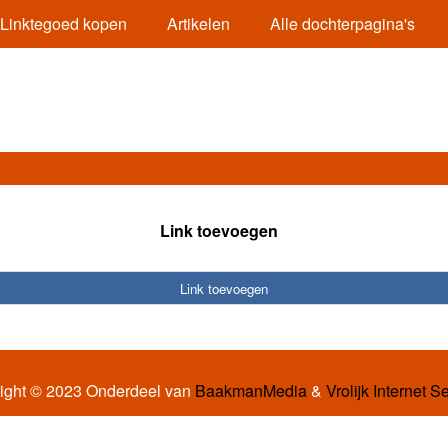
Linktegoed kopen
Artikelen
Alle dochterpagina's
Link toevoegen
Link toevoegen
ight © 2023 Onderdeel van
BaakmanMedia
&
Vrolijk Internet S